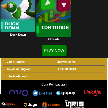
Duck Down
idntrade
PLAY NOW
Video Tutorial
Jadwal Bank
link-dewatangkas
ANTI BLOKIR
tutorial-deposit
Cara Pembayaran